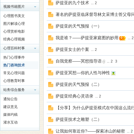
萨提亚的九个技术
...
2
视频书籍图片
著名的萨提亚临床督导林文采博士答父母
心理图书美文
师
图片解读心理
萨提亚的天气预报（一）
心理赏析电影
我是谁？——萨提亚家庭图的妙用
...
2
经典心理视频
心理百科时事
萨提亚女士的个案
...
2
热门心理事件
自我觉察——冥想指导语
...
2
3
热门咨询技术
萨提亚冥想—你的人性与神性
常见心理问题
大
心理教育时事
萨提亚的天气预报（二）
站务综合服务
萨提亚经典心灵语录
...
2
通知公告
建议意见
【分享】为什么萨提亚模式在中国这么流
媒体约稿
萨提亚技术之雕塑（二）
灌水互动
让我如何靠近你?——探索冰山的秘密
...
2