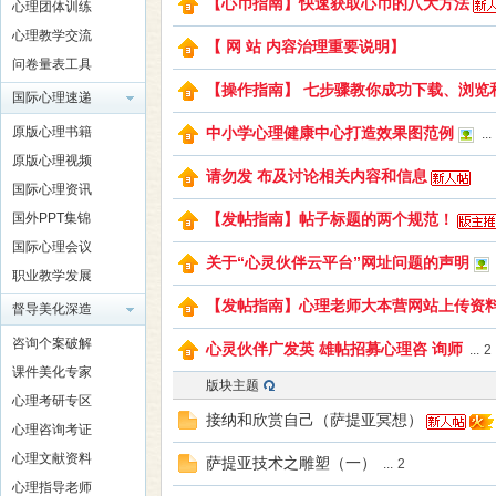
【心币指南】快速获取心币的八大方法
心理团体训练
心理教学交流
【 网 站 内容治理重要说明】
问卷量表工具
【操作指南】 七步骤教你成功下载、浏览
国际心理速递
理
原版心理书籍
中小学心理健康中心打造效果图范例
...
原版心理视频
请勿发 布及讨论相关内容和信息
国际心理资讯
国外PPT集锦
【发帖指南】帖子标题的两个规范！
国际心理会议
关于“心灵伙伴云平台”网址问题的声明
职业教学发展
【发帖指南】心理老师大本营网站上传资
督导美化深造
老
咨询个案破解
心灵伙伴广发英 雄帖招募心理咨 询师
...
2
课件美化专家
版块主题
心理考研专区
接纳和欣赏自己（萨提亚冥想）
心理咨询考证
心理文献资料
萨提亚技术之雕塑（一）
...
2
心理指导老师