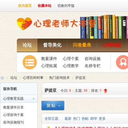
设为首页
|
收藏本站
|
切换到窄版
论坛
督导美化
问卷量表
心理实践
教案课件
心理个案
咨询设施
心理拓展
心理教学
名师专栏
论坛
心理百科时事
热门咨询技术
萨提亚
版块导航
萨提亚
今日:
0
|
主题:
38
|
排名:
7
心理教育实践
心
»
›
›
›
教案课件分享
心理咨询个案
全部主题
最新
热门
热帖
精华
更多
咨询设施报刊