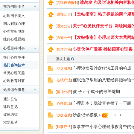
请勿发 布及讨论相关内容和
[
咨询设施报刊
]
视频书籍图片
【发帖指南】帖子标题的两个规
[
通知公告
]
心理图书美文
师
图片解读心理
关于“心灵伙伴云平台”网址问题
[
通知公告
]
心理赏析电影
【发帖指南】心理老师大本营网
[
通知公告
]
经典心理视频
心理百科时事
心灵伙伴广发英 雄帖招募心理咨
[
媒体约稿
]
热门心理事件
版块主题
热门咨询技术
心理沙盘及沙盘疗法工具的构成
[
沙盘游戏
]
常见心理问题
大
催眠治疗常用的八套经典指导语一
[
催眠疗法
]
心理教育时事
站务综合服务
孩 子五个成长的最关键期
[
精神分析
]
通知公告
心理剧本：我被青春撞了一下腰
[
心理剧场
]
建议意见
媒体约稿
沙盘记录模板
[
沙盘游戏
]
...
2
3
灌水互动
叙事在中小学心理健康教育中的
[
叙事疗法
]