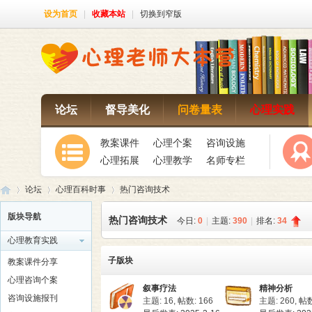
设为首页
|
收藏本站
|
切换到窄版
论坛
督导美化
问卷量表
心理实践
教案课件
心理个案
咨询设施
心理拓展
心理教学
名师专栏
论坛
心理百科时事
热门咨询技术
版块导航
热门咨询技术
今日:
0
|
主题:
390
|
排名:
34
心理教育实践
心
»
›
›
子版块
教案课件分享
心理咨询个案
叙事疗法
精神分析
咨询设施报刊
主题: 16
,
帖数: 166
主题: 260
,
帖数