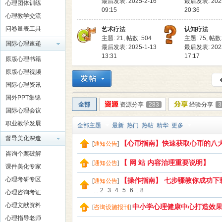
最后发表: 2025-2-16
最后发表: 2025
心理团体训练
09:15
20:36
心理教学交流
问卷量表工具
艺术疗法
认知疗法
主题: 21
,
帖数: 504
主题: 75
,
帖数:
国际心理速递
最后发表: 2025-1-13
最后发表: 2023
理
13:31
17:17
原版心理书籍
原版心理视频
国际心理资讯
国外PPT集锦
全部
资源分享
283
经验分享
3
国际心理会议
职业教学发展
全部主题
最新
热门
热帖
精华
更多
督导美化深造
【心币指南】快速获取心币的八
[
通知公告
]
老
咨询个案破解
【 网 站 内容治理重要说明】
[
通知公告
]
课件美化专家
心理考研专区
【操作指南】 七步骤教你成功下
[
通知公告
]
...
2
3
4
5
6
..
8
心理咨询考证
心理文献资料
中小学心理健康中心打造效
[
咨询设施报刊
]
心理指导老师