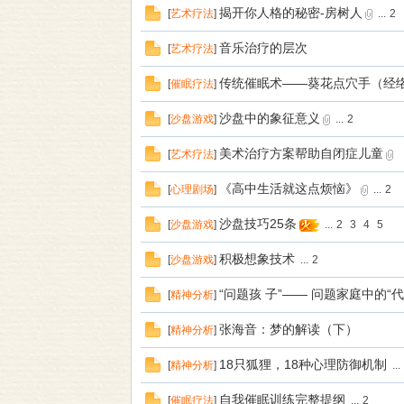
揭开你人格的秘密-房树人
本
[
艺术疗法
]
...
2
音乐治疗的层次
[
艺术疗法
]
传统催眠术——葵花点穴手（经
[
催眠疗法
]
沙盘中的象征意义
[
沙盘游戏
]
...
2
美术治疗方案帮助自闭症儿童
[
艺术疗法
]
《高中生活就这点烦恼》
[
心理剧场
]
...
2
营
沙盘技巧25条
[
沙盘游戏
]
...
2
3
4
5
积极想象技术
[
沙盘游戏
]
...
2
“问题孩 子”—— 问题家庭中的“代 
[
精神分析
]
张海音：梦的解读（下）
[
精神分析
]
18只狐狸，18种心理防御机制
[
精神分析
]
...
自我催眠训练完整提纲
[
催眠疗法
]
...
2