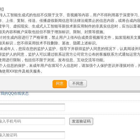
明】
许上传人工智能生成式的包括不仅限于文字、音视频等内容，用户不得利用基于深度学习
作、上传、复制、传送、传播虚假新闻信息等法律法规禁止的信息内容，或将合成内
度学习、虚拟现实、生成式人工智能等新技术新应用制作的非真实信息时，应当以显
相关内容和账户采取包括但不限于增加标识、限制、封禁等措施。
已针对生成内容进行了严格审查，禁止用户上传AI合成类音视频等文件，如发现相关文
相关标识，您不得采用技术手段删除、篡改、隐匿上述标识。
周岁的未成年人，您应在您的监护人监护、指导下并获得监护人同意的情况下，认真阅读
得监护人的同意，监护人可以通过联系运营方公司官方公布的客服联系方式通知运营
使用进行限制，包括但不限于浏览、发布信息、互动交流等功能。
年人个人信息的保护，未成年用户在填写个人信息时，请加强个人保护意识并谨慎对待，
确使用XX软件及相关服务。
成年人隐私权益，公司特别提醒您慎重发布包含未成年人素材的内容，一经发布，即视为
年人的肖像、声音等信息，且允许心理老师之家依据本协议使用、处理该等与未成年
同意
不同意
 如您的被监护人使用平台相关服务的，您作为监护人应指导并监督被监护人的注册和使
置我的QQ在线状态
司将有权认为其已取得您的同意；
供您所享有的服务
xinlilaoshi.com）服务条款协议(下称“本协议”)。本协议阐述之条款和条件适用
om）网站所提供各种工具和服务(下称“服务”)。
（xinlilaoshi.com）网站即表示您同意自己已经与心理老师大本营（xinlilaosh