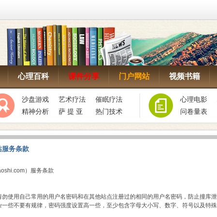
心理百科
课件分享
门户网站
视频书籍
沙盘游戏
艺术疗法
催眠疗法
心理电影
精神分析
萨 提 亚
热门技术
问卷量表
站服务条款
aoshi.com）服务条款
用户名由 3 到 15 个字符组成
】
码请勿使用自己常用的用户名密码和在其他站点注册过的相同的用户名密码，防止撞库
复杂一些不要有规律，密码强度设置高一些，至少包含字母大小写、数字、符号以及特