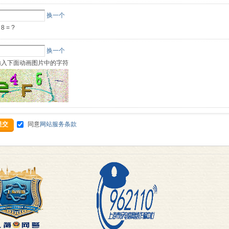
(“条款”) 约束。心理老师大本营（xinlilaoshi.com）可随时自行全权决定更改“条
换一个
nlilaoshi.com）将其网站上刊载公告，通知予您。如您不同意相关变更，必须停止使
（xinlilaoshi.com）的公布后，立即自动生效。您继续使用“服务”将表示您接受经
 8 = ?
范围扩大或功能增强的新内容均受本协议约束。除非经心理老师大本营（xinlilaoshi
协议不得另行作出修订。
换一个
inlilaoshi.com）
输入下面动画图片中的字符
相关法律订立具有法律约束力的合约的个人或公司使用。因此，您的使用目的必须局限
。如不符合本项条件，请勿使用“服务”。心理老师大本营（xinlilaoshi.com）
服务”不会提供给被暂时或永久中止资格的心理老师大本营（xinlilaoshi.com）会员。
lilaoshi.com）普通会员完全免费！心理老师大本营（xinlilaoshi.com）保留在
同意
网站服务条款
提交
因进行交易、向本网站获取有偿服务由您负责支付。心理老师大本营（xinlilaoshi.
服务”的权利。
ilaoshi.com）网站仅作为交易地点。
物色交易对象，就货物和服务的交易进行协商，以及获取各类与贸易相关的服务的地
质量、安全或合法性，商贸信息的真实性或准确性，以及交易方履行其在贸易协议项下
各方能否履行协议义务。此外，您应注意到，与外国国民、未成年人或以欺诈手段行
物品。
注册、交易或列举物品过程中、在任何公开信息场合或通过任何电子邮件形式，向本网
、软件、音乐、声响、照片、图画、影像、词句或其他材料。您应对“您的资料”负全