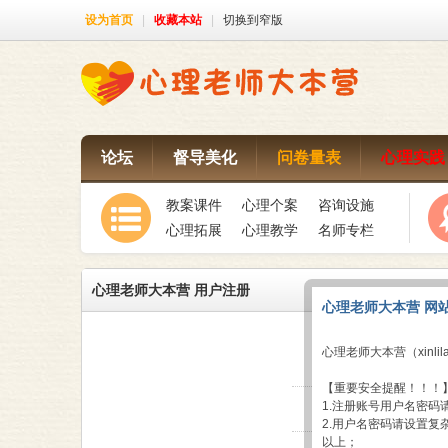
设为首页
|
收藏本站
|
切换到窄版
论坛
督导美化
问卷量表
心理实践
教案课件
心理个案
咨询设施
心理拓展
心理教学
名师专栏
心理老师大本营 用户注册
心理老师大本营 网
心理老师大本营（xinlil
*
用户名:
【重要安全提醒！！！
1.注册账号用户名密
*
密码:
2.用户名密码请设置
以上；