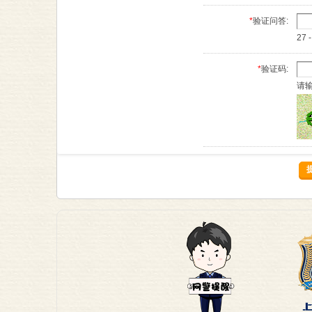
您将受本协议的条款和条件 
*
验证问答:
更，心理老师大本营（xi
款”一经在心理老师大本营
27 -
确声明外，任何使“服务”
人员签订书面协议，本
*
验证码:
2.谁可使用心理老师大本营（x
请
“服务”仅供能够根据
研究，才可使用本网站服务
任何人士提供“服务”。“
3. 收费。
成为心理老师大本营（xin
取“服务”费用的权利。您
更改或停止部份或全部“
4.心理老师大本营（xinl
本网站网站仅作为用户
制交易所涉及的物品的
站不能也不会控制交易
客观存在的。
5.您的资料和供买卖的
“您的资料”包括您在
资料，包括数据、文本