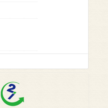
款”。如“条款”有任何变
用“服务”。经修订的“条
修订的“条款”。除另行明
.com）的授权高层管理
于心理学学术交流和科学
可随时自行全权决定拒绝向
根据第1条通知您后，收
com）保留暂时或永久地
点。但是，本网站不能控
的各项义务的能力,本网
事的人进行交易的风险是
站或其他用户提供的任何
部责任，而本网站仅作为