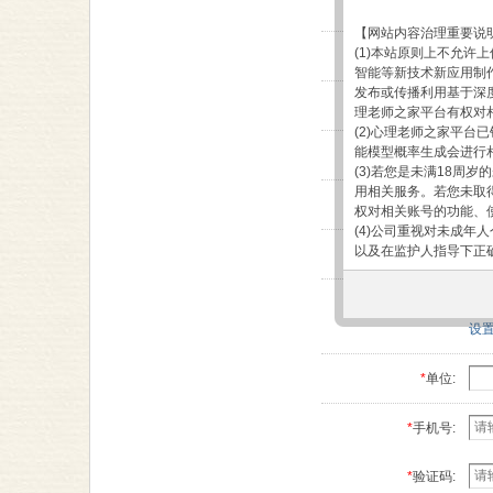
*
确认密码:
【网站内容治理重要说
(1)本站原则上不允
*
Email:
智能等新技术新应用制
发布或传播利用基于深
*
注册原因:
理老师之家平台有权对
(2)心理老师之家平台
能模型概率生成会进行
*
真实姓名:
(3)若您是未满18
用相关服务。若您未取
*
性别:
权对相关账号的功能、
(4)公司重视对未成
以及在监护人指导下正
*
职业:
(5)为更好地保护未
台及相关服务展示未成
*
QQ:
(6)监护人特别提示:
设
申请注册XX账号，公
依据以下条件和条款提
*
单位:
欢迎阅读心理老师大本营（
*
手机号:
（xinlilaoshi.c
1. 接受条款。
*
验证码:
通过首页进入心理老师大本营