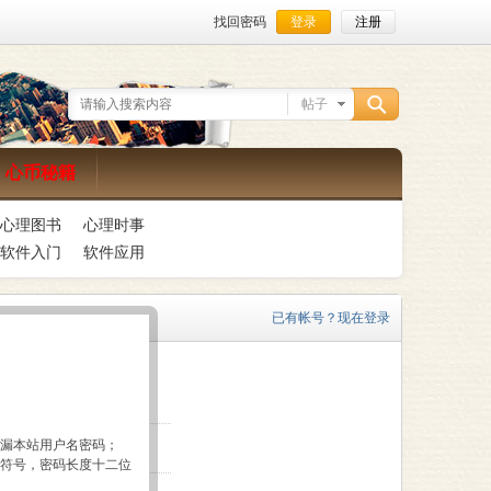
找回密码
登录
注册
帖子
搜
心币秘籍
心理图书
心理时事
索
软件入门
软件应用
已有帐号？现在登录
泄漏本站用户名密码；
殊符号，密码长度十二位