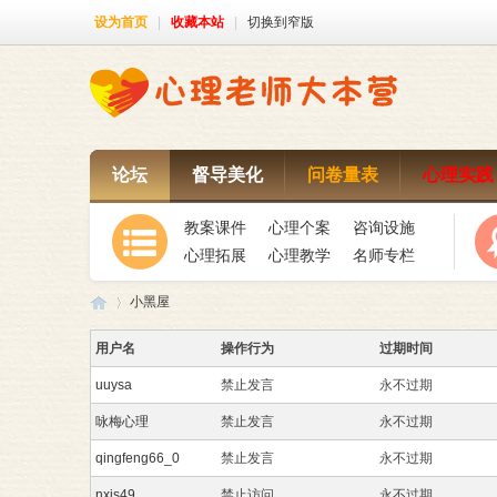
设为首页
|
收藏本站
|
切换到窄版
论坛
督导美化
问卷量表
心理实践
教案课件
心理个案
咨询设施
心理拓展
心理教学
名师专栏
小黑屋
用户名
操作行为
过期时间
uuysa
禁止发言
永不过期
心
›
咏梅心理
禁止发言
永不过期
qingfeng66_0
禁止发言
永不过期
nxis49
禁止访问
永不过期