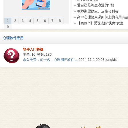
爱自己是终生浪漫的**始
教师期望效应、皮格马利翁
高中心理健康课如何上的有用有趣呢？
1
2
3
4
5
6
7
8
【案例**】爱说谎的“头疼”女生
9
理
心理软件应用
软件入门答疑
主题: 10
,
帖数: 186
永久免费，前十名！心理测评软件 ...
2024-11-1 09:03
longkisl
老