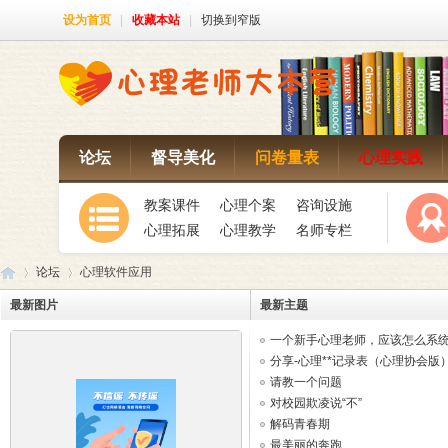
设为首页
|
收藏本站
|
切换到窄版
论坛
督导美化
问卷量表
心理实践
教案课件
心理个案
咨询设施
心理拓展
心理教学
名师专栏
论坛
心理软件应用
最新图片
最新主题
一个新手心理老师，应该怎么系
心
»
›
呢？ ...
分享-心理**记录表（心理协会版
请教一个问题
对校园欺凌说“不”
解码青春期
最美丽的奔跑