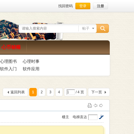
找回密码
登录
注册
帖子
搜
心币秘籍
心理图书
心理时事
索
软件入门
软件应用
返回列表
1
2
3
4
/ 4 页
下一页
楼主
电梯直达