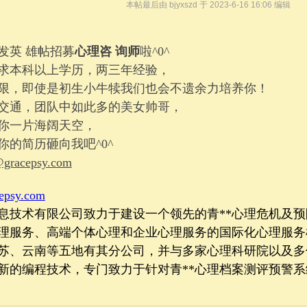
本帖最后由 bjyxszd 于 2023-6-16 16:06 编辑
发英 雄帖招募
心理咨 询师
啦^0^
求本科以上学历，两三年经验，
*限，即使是初生小牛犊我们也会不遗余力培养你！
交通，团队中如此多的美女帅哥，
你一片海阔天空，
的简历砸向我吧^0^
@gracepsy.com
epsy.com
息技术有限公司致力于建设一个领先的青**心理危机及预
理服务、高端个体心理和企业心理服务的国际化心理服务
*苏、云南等五地有其分公司
，
并
与多家心理科研院以及多
新的编程技术，专门致力于针对青**心理档案测评预警