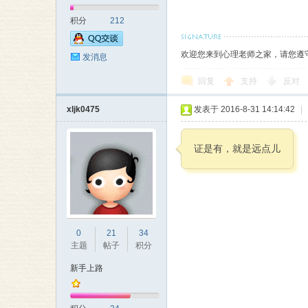
积分
212
欢迎您来到心理老师之家，请您遵
发消息
回复
支持
反对
xljk0475
发表于 2016-8-31 14:14:42
|
证是有，就是远点儿
0
21
34
主题
帖子
积分
新手上路