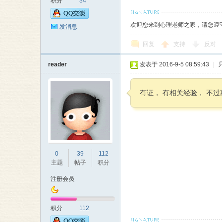
积分
34
欢迎您来到心理老师之家，请您遵
发消息
回复
支持
反对
reader
发表于 2016-9-5 08:59:43
|
有证， 有相关经验， 不
0
39
112
主题
帖子
积分
注册会员
积分
112