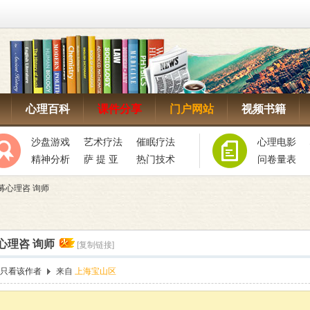
心理百科
课件分享
门户网站
视频书籍
沙盘游戏
艺术疗法
催眠疗法
心理电影
精神分析
萨 提 亚
热门技术
问卷量表
募心理咨 询师
心理咨 询师
[复制链接]
只看该作者
来自
上海宝山区