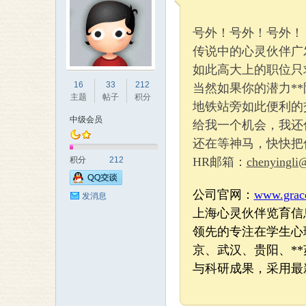
号外！号外！号外！
传说中的心灵伙伴广
如此高大上的职位只
理
16
33
212
当然如果你的潜力*
主题
帖子
积分
地铁站旁如此便利的
中级会员
给我一个机会，我还
还在等神马，快快把你
积分
212
HR邮箱：
chenyingli
公司官网：
www.grac
发消息
上海心灵伙伴
览育
信
老
领先的专注在学生心
京、武汉、贵阳、*
与科研成果，采用最