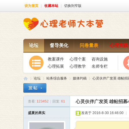
设为首页
|
收藏本站
|
切换到窄版
论坛
督导美化
问卷量表
心理实践
教案课件
心理个案
咨询设施
心理拓展
心理教学
名师专栏
论坛
站务综合服务
媒体约稿
心灵伙伴广发英 雄帖招
心灵伙伴广发英 雄帖招募
查看:
123452
|
回复:
61
心
»
›
›
›
盛夏的果实
发表于 2016-8-30 16:46:00
|