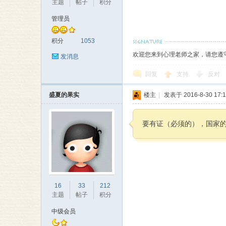
主题
帖子
积分
本
管理员
积分
1053
欢迎您来到心理老师之家，请您遵
发消息
回复
支持
反对
盛夏的果实
楼主
|
发表于 2016-8-30 17:1
营
要有证（必须的），国家的，
16
33
212
主题
帖子
积分
中级会员