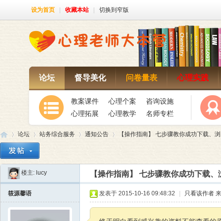
设为首页
|
收藏本站
|
切换到窄版
论坛
督导美化
问卷量表
心理实践
教案课件
心理个案
咨询设施
心理拓展
心理教学
名师专栏
论坛
站务综合服务
通知公告
【操作指南】 七步骤教你成功下载、浏览
楼主:
lucy
【操作指南】 七步骤教你成功下载、
心
»
›
›
›
筱源馨语
发表于 2015-10-16 09:48:32
|
只看该作者
来