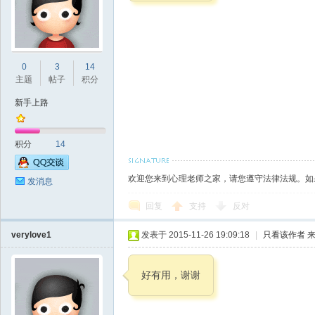
师
0
3
14
主题
帖子
积分
新手上路
积分
14
欢迎您来到心理老师之家，请您遵守法律法规。如
发消息
大
回复
支持
反对
verylove1
发表于 2015-11-26 19:09:18
|
只看该作者
来
好有用，谢谢