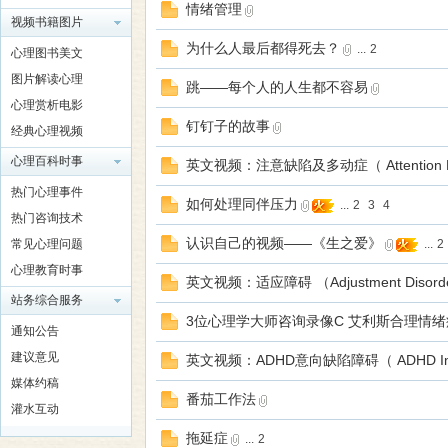
情绪管理
视频书籍图片
为什么人最后都得死去？
...
2
心理图书美文
师
图片解读心理
跳——每个人的人生都不容易
心理赏析电影
钉钉子的故事
经典心理视频
心理百科时事
英文视频：注意缺陷及多动症（ Attention Deficit
热门心理事件
如何处理同伴压力
...
2
3
4
热门咨询技术
认识自己的视频——《生之爱》
常见心理问题
...
2
大
心理教育时事
英文视频：适应障碍 （Adjustment Disord
站务综合服务
3位心理学大师咨询录像C 艾利斯合理情绪
通知公告
建议意见
英文视频：ADHD意向缺陷障碍（ ADHD Intentio
媒体约稿
番茄工作法
灌水互动
拖延症
...
2