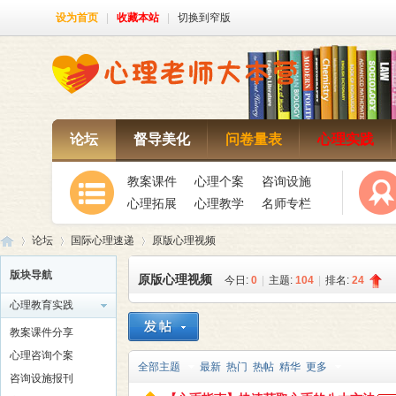
设为首页
|
收藏本站
|
切换到窄版
论坛
督导美化
问卷量表
心理实践
教案课件
心理个案
咨询设施
心理拓展
心理教学
名师专栏
论坛
国际心理速递
原版心理视频
版块导航
原版心理视频
今日:
0
|
主题:
104
|
排名:
24
心理教育实践
心
»
›
›
教案课件分享
心理咨询个案
全部主题
最新
热门
热帖
精华
更多
咨询设施报刊