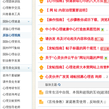
【心币指南】快速获取心币的八大方法
心理团体训练
心理教学交流
【 网 站 内容治理重要说明】
问卷量表工具
【操作指南】 七步骤教你成功下载、浏览
国际心理速递
理
原版心理书籍
中小学心理健康中心打造效果图范例
...
原版心理视频
请勿发 布及讨论相关内容和信息
国际心理资讯
国外PPT集锦
【发帖指南】帖子标题的两个规范！
国际心理会议
关于“心灵伙伴云平台”网址问题的声明
职业教学发展
【发帖指南】心理老师大本营网站上传资
督导美化深造
老
咨询个案破解
心灵伙伴广发英 雄帖招募心理咨 询师
...
2
课件美化专家
版块主题
心理考研专区
日常生活中自我、本我和超我的互动[超清版
心理咨询考证
心理文献资料
《言传身教》家庭教育使用，反响很大
心理指导老师