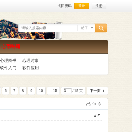
找回密码
登录
注册
帖子
搜
心币秘籍
心理图书
心理时事
索
软件入门
软件应用
6
7
8
9
10
... 15
/ 15 页
下一页
#
41