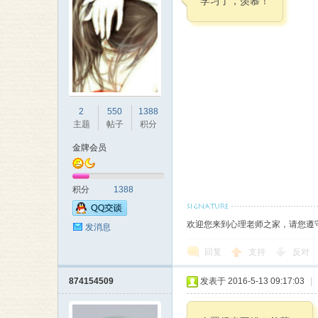
学习了，羡慕！
理
2
550
1388
主题
帖子
积分
金牌会员
积分
1388
老
欢迎您来到心理老师之家，请您遵
发消息
回复
支持
反对
874154509
发表于 2016-5-13 09:17:03
|