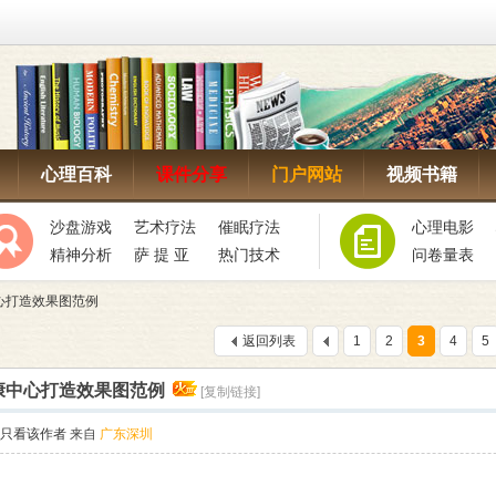
心理百科
课件分享
门户网站
视频书籍
沙盘游戏
艺术疗法
催眠疗法
心理电影
精神分析
萨 提 亚
热门技术
问卷量表
心打造效果图范例
返回列表
1
2
3
4
5
康中心打造效果图范例
[复制链接]
只看该作者
来自
广东深圳