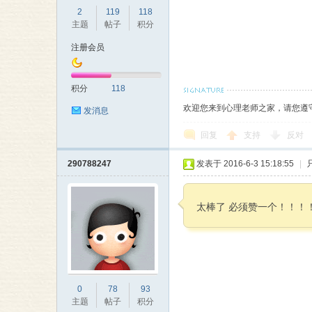
2
119
118
主题
帖子
积分
注册会员
积分
118
欢迎您来到心理老师之家，请您遵
发消息
回复
支持
反对
290788247
发表于 2016-6-3 15:18:55
|
太棒了 必须赞一个！！！
0
78
93
主题
帖子
积分