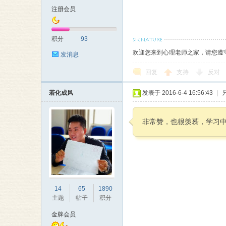
注册会员
积分
93
欢迎您来到心理老师之家，请您遵
发消息
回复
支持
反对
若化成风
发表于 2016-6-4 16:56:43
|
非常赞，也很羡慕，学习中
14
65
1890
主题
帖子
积分
金牌会员