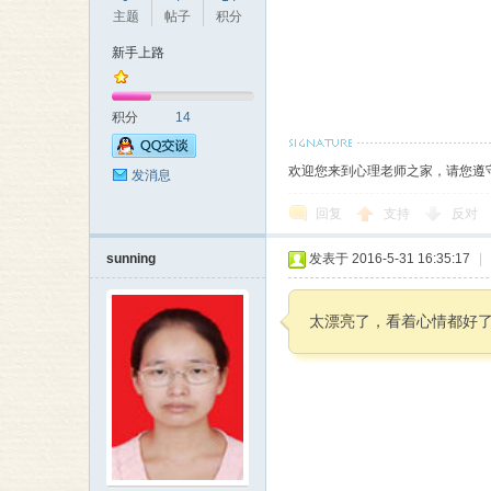
主题
帖子
积分
新手上路
积分
14
欢迎您来到心理老师之家，请您遵
发消息
回复
支持
反对
sunning
发表于 2016-5-31 16:35:17
|
太漂亮了，看着心情都好