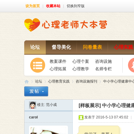
设为首页
|
收藏本站
|
切换到窄版
论坛
督导美化
问卷量表
心理实践
教案课件
心理个案
咨询设施
心理拓展
心理教学
名师专栏
论坛
心理教育实践
咨询设施报刊
中小学心理健康中
楼主:
范小成
[样板展示]
中小学心理健
心
»
›
›
›
carol
发表于 2016-5-13 07:45:02
|