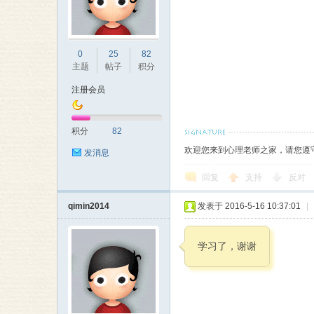
本
0
25
82
主题
帖子
积分
注册会员
积分
82
营
欢迎您来到心理老师之家，请您遵
发消息
回复
支持
反对
qimin2014
发表于 2016-5-16 10:37:01
|
学习了，谢谢