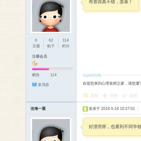
布置得真不错，羡慕！
师
0
62
114
主题
帖子
积分
注册会员
积分
114
大
欢迎您来到心理老师之家，请您遵
发消息
回复
支持
反对
沧海一粟
发表于 2016-5-16 10:27:01
|
好漂亮呀，也看到不同学