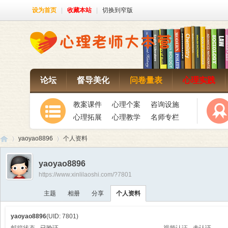
设为首页
|
收藏本站
|
切换到窄版
论坛
督导美化
问卷量表
心理实践
教案课件
心理个案
咨询设施
心理拓展
心理教学
名师专栏
yaoyao8896
个人资料
yaoyao8896
https://www.xinlilaoshi.com/?7801
心
›
›
主题
相册
分享
个人资料
yaoyao8896
(UID: 7801)