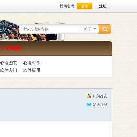
找回密码
登录
注册
帖子
搜
心币秘籍
心理图书
心理时事
索
软件入门
软件应用
加为好友
发送消息