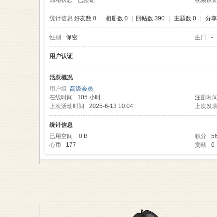
邮箱状态
已验证
视频认
统计信息
好友数 0
|
相册数 0
|
回帖数 390
|
主题数 0
|
分享
性别
保密
生日
-
理
用户认证
活跃概况
用户组
高级会员
在线时间
105 小时
注册时
上次活动时间
2025-6-13 10:04
上次发
统计信息
已用空间
0 B
积分
5
心币
177
贡献
0
老