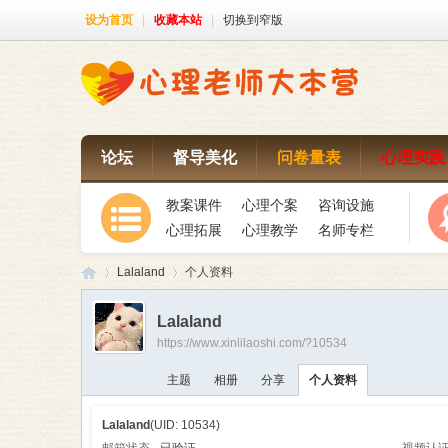
设为首页
|
收藏本站
|
切换到窄版
论坛
督导美化
问卷量表
心理实践
教案课件
心理个案
咨询设施
心理拓展
心理教学
名师专栏
Lalaland
个人资料
Lalaland
https://www.xinlilaoshi.com/?10534
心
›
›
主题
相册
分享
个人资料
Lalaland
(UID: 10534)