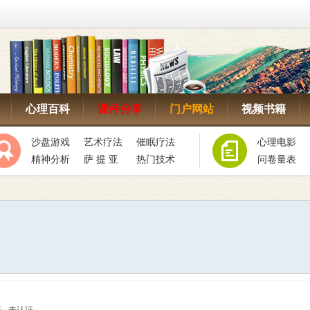
心理百科
课件分享
门户网站
视频书籍
沙盘游戏
艺术疗法
催眠疗法
心理电影
精神分析
萨 提 亚
热门技术
问卷量表