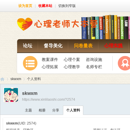
设为首页
|
收藏本站
|
切换到窄版
论坛
督导美化
问卷量表
心理实践
教案课件
心理个案
咨询设施
心理拓展
心理教学
名师专栏
skwxm
个人资料
skwxm
https://www.xinlilaoshi.com/?2574
心
›
›
主题
相册
分享
个人资料
skwxm
(UID: 2574)