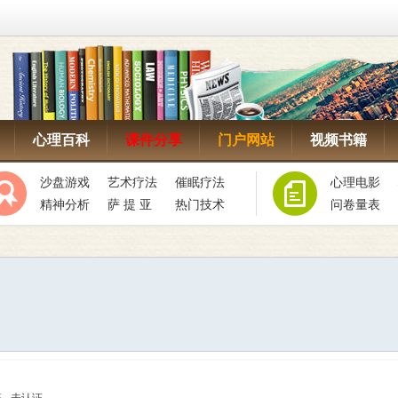
心理百科
课件分享
门户网站
视频书籍
沙盘游戏
艺术疗法
催眠疗法
心理电影
精神分析
萨 提 亚
热门技术
问卷量表