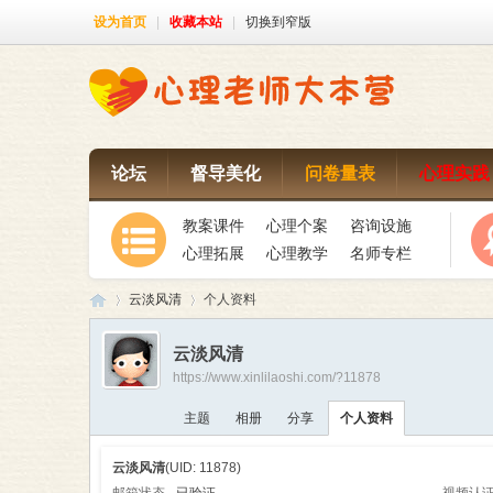
设为首页
|
收藏本站
|
切换到窄版
论坛
督导美化
问卷量表
心理实践
教案课件
心理个案
咨询设施
心理拓展
心理教学
名师专栏
云淡风清
个人资料
云淡风清
https://www.xinlilaoshi.com/?11878
心
›
›
主题
相册
分享
个人资料
云淡风清
(UID: 11878)