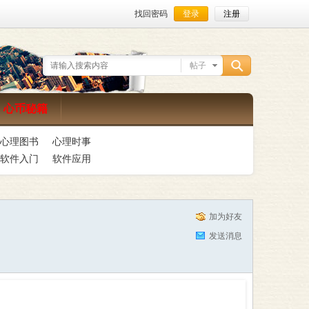
找回密码
登录
注册
帖子
搜
心币秘籍
心理图书
心理时事
索
软件入门
软件应用
加为好友
发送消息