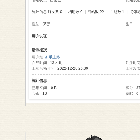
邮箱状态
已验证
视频认
统计信息
好友数 0
|
相册数 0
|
回帖数 22
|
主题数 1
|
分享数
性别
保密
生日
-
理
用户认证
活跃概况
用户组
新手上路
在线时间
13 小时
注册时
上次活动时间
2022-12-28 20:30
上次发
统计信息
已用空间
0 B
积分
3
心币
13
贡献
0
老