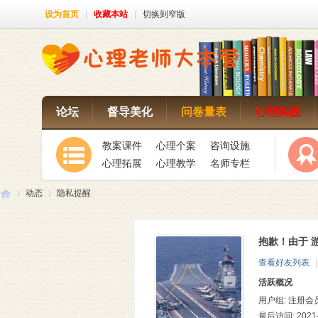
设为首页
|
收藏本站
|
切换到窄版
论坛
督导美化
问卷量表
心理实践
教案课件
心理个案
咨询设施
心理拓展
心理教学
名师专栏
动态
隐私提醒
抱歉！由于 
心
›
›
查看好友列表
|
活跃概况
用户组:
注册会
最后访问: 2021-1