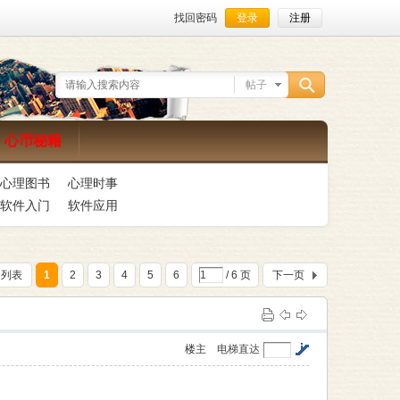
找回密码
登录
注册
帖子
搜
心币秘籍
心理图书
心理时事
索
软件入门
软件应用
回列表
1
2
3
4
5
6
/ 6 页
下一页
楼主
电梯直达