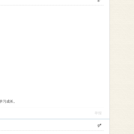
8
学习成长。
举报
#
9