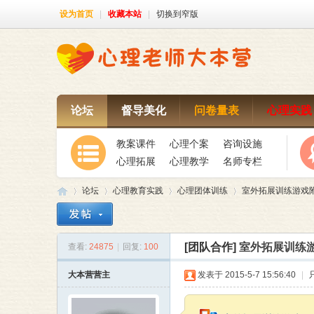
设为首页
|
收藏本站
|
切换到窄版
论坛
督导美化
问卷量表
心理实践
教案课件
心理个案
咨询设施
心理拓展
心理教学
名师专栏
论坛
心理教育实践
心理团体训练
室外拓展训练游戏
[团队合作]
室外拓展训练
查看:
24875
|
回复:
100
心
»
›
›
›
大本营营主
发表于 2015-5-7 15:56:40
|