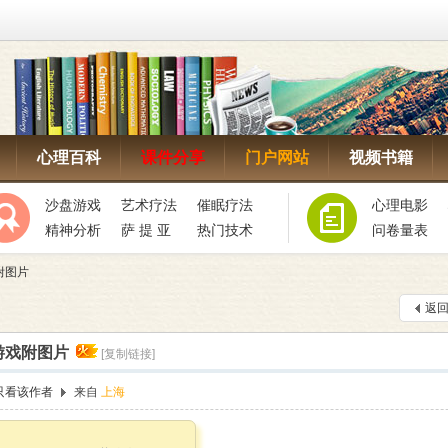
心理百科
课件分享
门户网站
视频书籍
沙盘游戏
艺术疗法
催眠疗法
心理电影
精神分析
萨 提 亚
热门技术
问卷量表
附图片
返
游戏附图片
[复制链接]
只看该作者
来自
上海