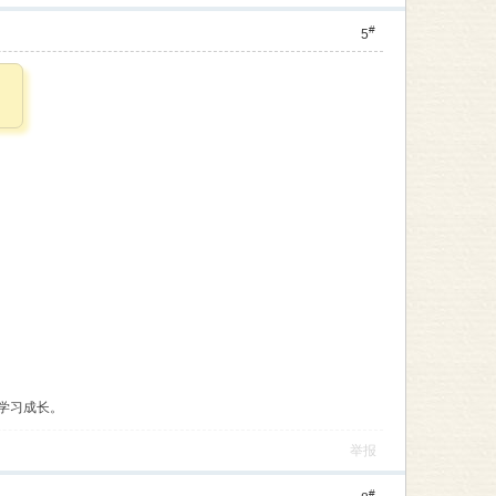
#
5
！
学习成长。
举报
#