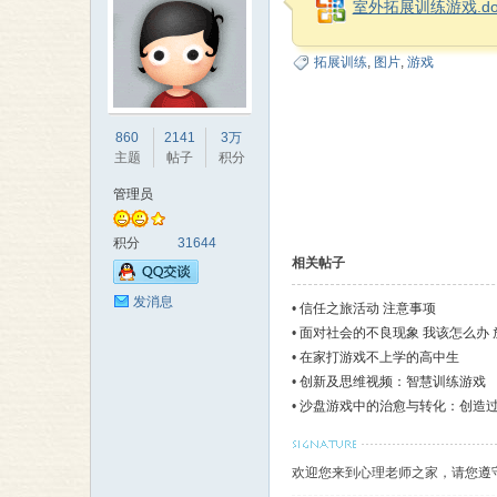
室外拓展训练游戏.do
拓展训练
,
图片
,
游戏
理
860
2141
3万
主题
帖子
积分
管理员
积分
31644
相关帖子
发消息
•
信任之旅活动 注意事项
•
面对社会的不良现象 我该怎么办 放
老
•
在家打游戏不上学的高中生
•
创新及思维视频：智慧训练游戏
•
沙盘游戏中的治愈与转化：创造
欢迎您来到心理老师之家，请您遵