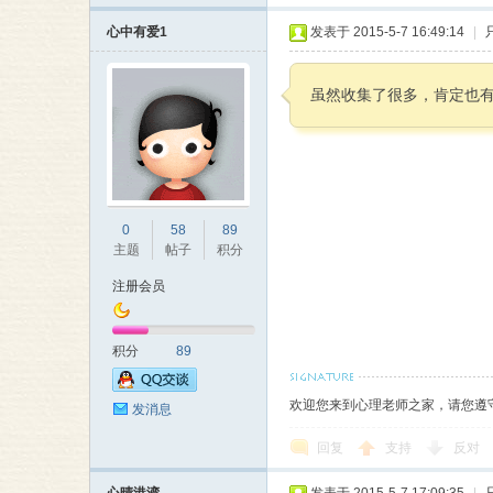
本
心中有爱1
发表于 2015-5-7 16:49:14
|
虽然收集了很多，肯定也
0
58
89
营
主题
帖子
积分
注册会员
积分
89
欢迎您来到心理老师之家，请您遵
发消息
回复
支持
反对