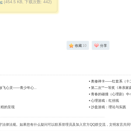
c
(454.5 KB, 下载次数: 442)
收藏
10
分享
•
奥修禅卡——红套系（十
飞心灵——青少年心...
•
第二次**一等奖《单亲家
•
青春的碰撞（心理剧）中
•
心理游戏：红丝线
过程的呈现
•
沙盘游戏：理论与实践
守法律法规。如果您有什么疑问可以联系管理员及加入官方QQ群交流，文明发言共同