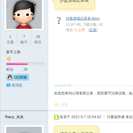
沙盘游戏记录表
沙盘游戏记录表.docx
13.87 KB, 下载次数: 45
售价:
1 心币
[
记录
]
理
1
7
28
主题
帖子
积分
新手上路
积分
28
发消息
老
欢迎您来到心理老师之家，请您遵守法律法规。如
回复
Tracy_火火
发表于 2022-5-7 15:04:02
|
只看该作者
来自