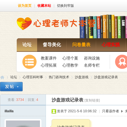
设为首页
|
收藏本站
|
切换到窄版
论坛
督导美化
问卷量表
心理实践
教案课件
心理个案
咨询设施
心理拓展
心理教学
名师专栏
论坛
心理百科时事
热门咨询技术
沙盘游戏
沙盘游戏记录表
沙盘游戏记录表
查看:
3734
|
回复:
4
[复制链接]
心
»
›
›
›
›
illailla
发表于 2021-5-6 10:06:32
|
只看该作者