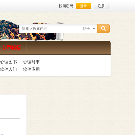
找回密码
登录
注册
帖子
搜
心币秘籍
心理图书
心理时事
索
软件入门
软件应用