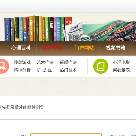
心理百科
课件分享
门户网站
视频书籍
沙盘游戏
艺术疗法
催眠疗法
心理电影
精神分析
萨 提 亚
热门技术
问卷量表
请先登录后才能继续浏览