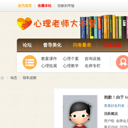
设为首页
|
收藏本站
|
切换到窄版
论坛
督导美化
问卷量表
心理实践
教案课件
心理个案
咨询设施
心理拓展
心理教学
名师专栏
动态
隐私提醒
抱歉！由于 l
心
›
›
查看好友列表
|
活跃概况
用户组:
金牌会
最后访问: 2026-7