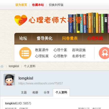
设为首页
|
收藏本站
|
切换到窄版
论坛
督导美化
问卷量表
心理实践
教案课件
心理个案
咨询设施
心理拓展
心理教学
名师专栏
longkisl
个人资料
longkisl
https://www.xinlilaoshi.com/?5857
心
›
›
主题
相册
分享
个人资料
longkisl
(UID: 5857)