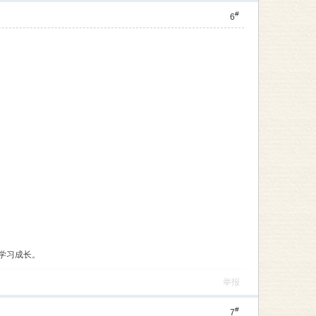
#
6
学习成长。
举报
#
7