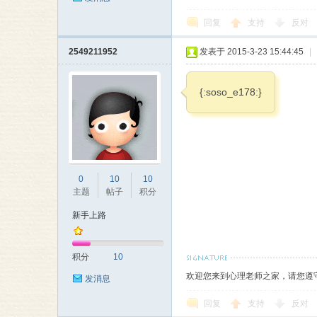
回复
支持
反对
2549211952
发表于 2015-3-23 15:44:45
|
{:soso_e178:}
0
10
10
主题
帖子
积分
新手上路
积分
10
欢迎您来到心理老师之家，请您遵
发消息
回复
支持
反对