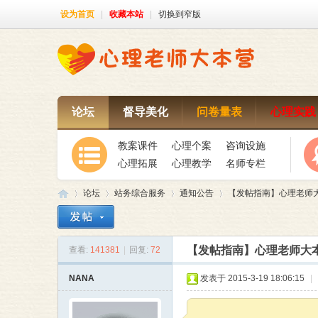
设为首页
|
收藏本站
|
切换到窄版
论坛
督导美化
问卷量表
心理实践
教案课件
心理个案
咨询设施
心理拓展
心理教学
名师专栏
论坛
站务综合服务
通知公告
【发帖指南】心理老师大
【发帖指南】心理老师大
查看:
141381
|
回复:
72
心
»
›
›
›
NANA
发表于 2015-3-19 18:06:15
|