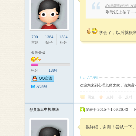
心理老师妙妙 发表于 2
刚尝试上传了一
学会了，以后就很容
790
1384
1384
主题
帖子
积分
金牌会员
积分
1384
欢迎您来到心理老师之家，请您遵
发消息
回复
支持
反对
@贵阳五中郭华华
发表于 2015-7-1 09:26:43
|
很详细，谢谢！尝试一下