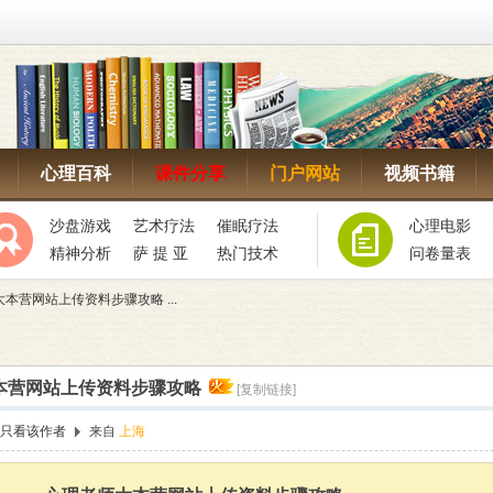
心理百科
课件分享
门户网站
视频书籍
沙盘游戏
艺术疗法
催眠疗法
心理电影
精神分析
萨 提 亚
热门技术
问卷量表
本营网站上传资料步骤攻略 ...
本营网站上传资料步骤攻略
[复制链接]
只看该作者
来自
上海