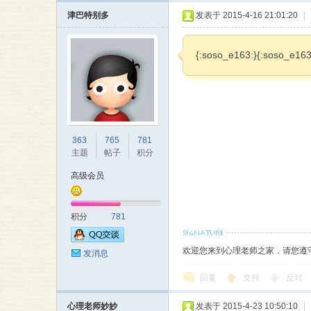
津巴特别多
发表于 2015-4-16 21:01:20
|
{:soso_e163:}{:soso_e163
363
765
781
主题
帖子
积分
高级会员
积分
781
欢迎您来到心理老师之家，请您遵
发消息
回复
支持
反对
心理老师妙妙
发表于 2015-4-23 10:50:10
|