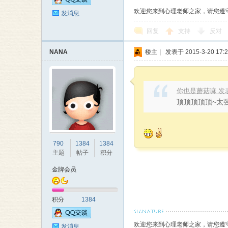
本
欢迎您来到心理老师之家，请您遵
发消息
回复
支持
反对
NANA
楼主
|
发表于 2015-3-20 17:2
你也是蘑菇嘛 发表于 2
顶顶顶顶顶~太强
营
790
1384
1384
主题
帖子
积分
金牌会员
积分
1384
欢迎您来到心理老师之家，请您遵
发消息