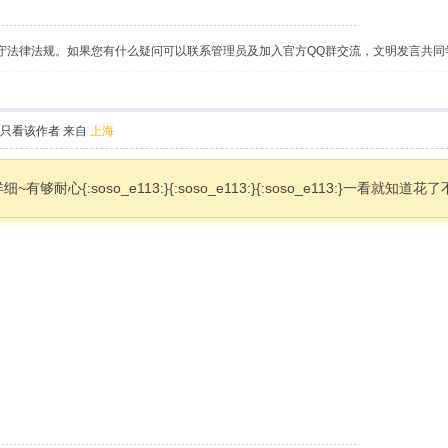
守法律法规。如果您有什么疑问可以联系管理员及加入官方QQ群交流，文明发言共同
只看该作者
来自
上海
耐心{:soso_e113:}{:soso_e113:}{:soso_e113:}一看就知道