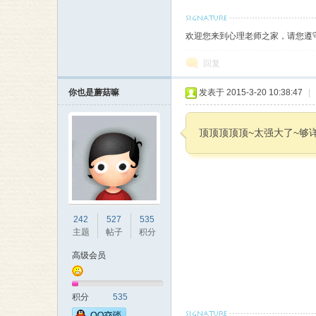
欢迎您来到心理老师之家，请您遵
师
回复
你也是蘑菇嘛
发表于 2015-3-20 10:38:47
|
顶顶顶顶顶~太强大了~够详细~有够
大
242
527
535
主题
帖子
积分
高级会员
积分
535