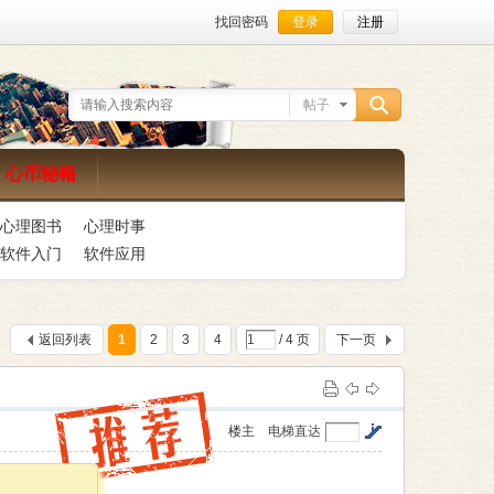
找回密码
登录
注册
帖子
搜
心币秘籍
心理图书
心理时事
索
软件入门
软件应用
返回列表
1
2
3
4
/ 4 页
下一页
楼主
电梯直达