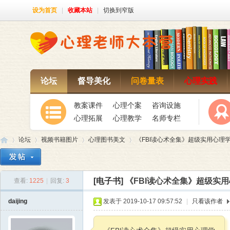
设为首页
|
收藏本站
|
切换到窄版
论坛
督导美化
问卷量表
心理实践
教案课件
心理个案
咨询设施
心理拓展
心理教学
名师专栏
论坛
视频书籍图片
心理图书美文
《FBI读心术全集》超级实用心理
[电子书]
《FBI读心术全集》超级实
查看:
1225
|
回复:
3
心
»
›
›
›
daijing
发表于 2019-10-17 09:57:52
|
只看该作者