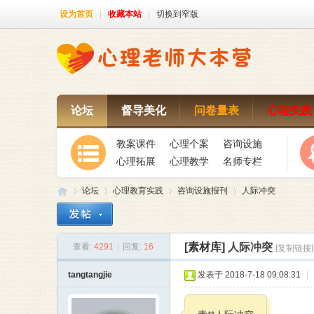
设为首页
|
收藏本站
|
切换到窄版
论坛
督导美化
问卷量表
心理实践
教案课件
心理个案
咨询设施
心理拓展
心理教学
名师专栏
论坛
心理教育实践
咨询设施报刊
人际冲突
[素材库]
人际冲突
查看:
4291
|
回复:
16
[复制链接]
心
»
›
›
›
tangtangjie
发表于 2018-7-18 09:08:31
|