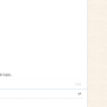
学习成长。
举报
#
7