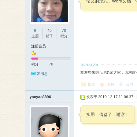
论文的形式，Word文档
师
6
40
78
主题
帖子
积分
注册会员
积分
78
欢迎您来到心理老师之家，请您遵
发消息
大
回复
支持
反对
yaoyao8896
发表于 2019-12-17 11:06:37
|
实用，借鉴了，谢谢！