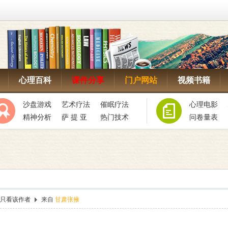
心理百科
课件分享
门户网站
视频书籍
沙盘游戏
艺术疗法
催眠疗法
心理电影
精神分析
萨 提 亚
热门技术
问卷量表
只看该作者
来自
甘肃张掖