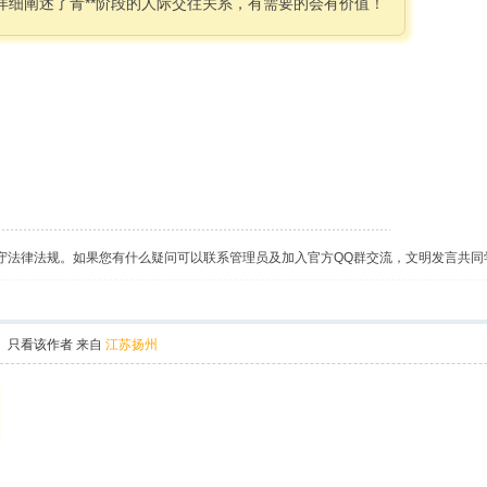
，详细阐述了青**阶段的人际交往关系，有需要的会有价值！
守法律法规。如果您有什么疑问可以联系管理员及加入官方QQ群交流，文明发言共同
只看该作者
来自
江苏扬州