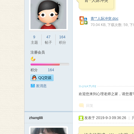
青**人际冲突
青**人际冲突.doc
70.04 KB, 下载次数: 59, 
理
9
47
164
主题
帖子
积分
注册会员
积分
164
发消息
老
欢迎您来到心理老师之家，请您遵
回复
zhanglili
发表于 2019-9-3 09:36:26
|