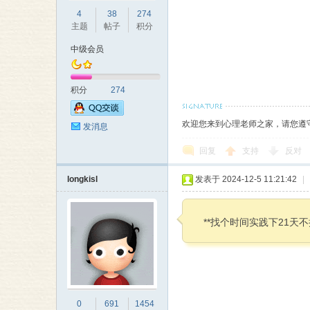
4
38
274
主题
帖子
积分
中级会员
积分
274
欢迎您来到心理老师之家，请您遵
发消息
回复
支持
反对
longkisl
发表于 2024-12-5 11:21:42
|
**找个时间实践下21天不
0
691
1454