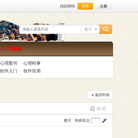
找回密码
登录
注册
帖子
搜
心币秘籍
心理图书
心理时事
索
软件入门
软件应用
返回列表
楼主
电梯直达