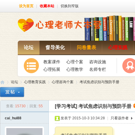
设为首页
|
收藏本站
|
切换到窄版
论坛
督导美化
问卷量表
心理实践
教案课件
心理个案
咨询设施
心理拓展
心理教学
名师专栏
论坛
心理教育实践
心理咨询个案
考试焦虑识别与预防手册
[学习考试]
考试焦虑识别与预防手册
查看:
15730
|
回复:
55
心
»
›
›
›
cai_hui88
发表于 2015-10-3 10:34:28
|
只看该作者