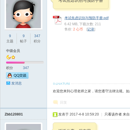
考试焦虑识别与预防手册
考试焦虑识别与预防手册.pdf
6.42 MB, 下载次数: 211
售价:
2 心币
[
记录
]
理
9
9
347
主题
帖子
积分
中级会员
积分
347
发消息
老
欢迎您来到心理老师之家，请您遵守法律法规。如
回复
Zbb120801
发表于 2017-4-8 10:59:20
|
只看该作者
来自