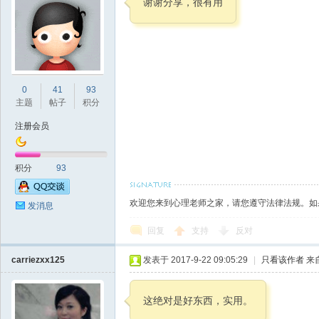
谢谢分享，很有用
师
0
41
93
主题
帖子
积分
注册会员
积分
93
大
欢迎您来到心理老师之家，请您遵守法律法规。如
发消息
回复
支持
反对
carriezxx125
发表于 2017-9-22 09:05:29
|
只看该作者
来
这绝对是好东西，实用。