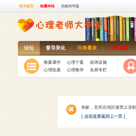
设为首页
|
收藏本站
|
切换到窄版
论坛
督导美化
问卷量表
心理实践
教案课件
心理个案
咨询设施
心理拓展
心理教学
名师专栏
抱歉，您所在地区被禁止发帖
[ 点击这里返回上一页 ]